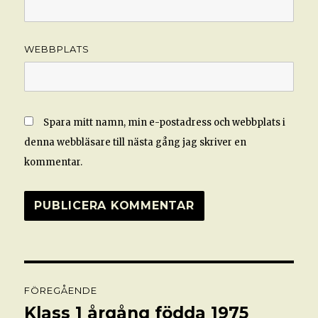
WEBBPLATS
Spara mitt namn, min e-postadress och webbplats i
denna webbläsare till nästa gång jag skriver en
kommentar.
Inläggsnavigering
FÖREGÅENDE
Klass 1 årgång födda 1975
Föregående