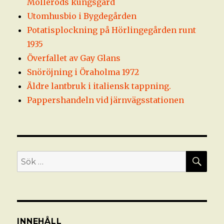
Mölleröds kungsgård
Utomhusbio i Bygdegården
Potatisplockning på Hörlingegården runt
1935
Överfallet av Gay Glans
Snöröjning i Öraholma 1972
Äldre lantbruk i italiensk tappning.
Pappershandeln vid järnvägsstationen
SÖ
Sök
efter:
INNEHÅLL