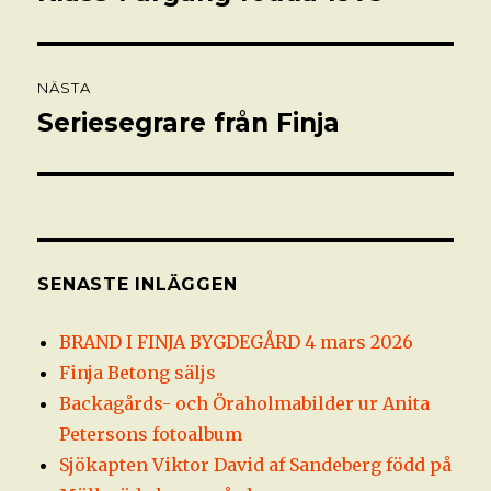
inlägg:
NÄSTA
Seriesegrare från Finja
Nästa
inlägg:
SENASTE INLÄGGEN
BRAND I FINJA BYGDEGÅRD 4 mars 2026
Finja Betong säljs
Backagårds- och Öraholmabilder ur Anita
Petersons fotoalbum
Sjökapten Viktor David af Sandeberg född på