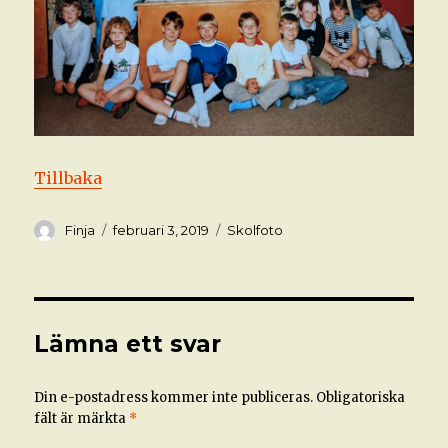
Tillbaka
Författare
Postat
Kategorier
Finja
februari 3, 2019
Skolfoto
Lämna ett svar
Din e-postadress kommer inte publiceras.
Obligatoriska
fält är märkta
*