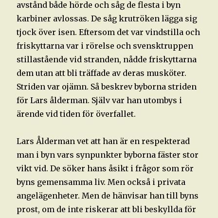
avstånd både hörde och såg de flesta i byn
karbiner avlossas. De såg krutröken lägga sig
tjock över isen. Eftersom det var vindstilla och
friskyttarna var i rörelse och svensktruppen
stillastående vid stranden, nådde friskyttarna
dem utan att bli träffade av deras musköter.
Striden var ojämn. Så beskrev byborna striden
för Lars ålderman. Själv var han utombys i
ärende vid tiden för överfallet.
Lars Ålderman vet att han är en respekterad
man i byn vars synpunkter byborna fäster stor
vikt vid. De söker hans åsikt i frågor som rör
byns gemensamma liv. Men också i privata
angelägenheter. Men de hänvisar han till byns
prost, om de inte riskerar att bli beskyllda för