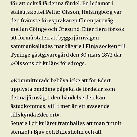
för att också få denna fördel. En ledamot i
statsutskottet Petter Olsson, Helsingborg var
den främste förespråkaren för en järnväg
mellan Göinge och Öresund. Efter flera försök
att förmå staten att bygga järnvägen
sammankallades markägare i Finja socken till
Tyringe gästgivaregård den 30 mars 1872 där
»Olssons cirkulär« föredrogs.
»Kommitterade behöva icke att för Edert
upplysta omdöme påpeka de fördelar som
denna järnväg, i den händelse den kan
åstadkommas, vill i mer än ett avseende
tillskynda Eder ort«.
Senare i cirkuläret framhålles att man funnit
stenkol i Bjuv och Billesholm och att