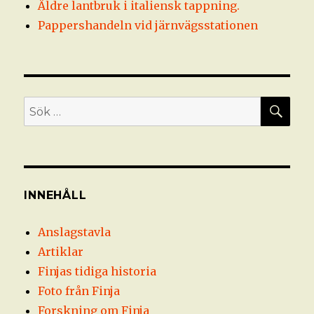
Äldre lantbruk i italiensk tappning.
Pappershandeln vid järnvägsstationen
SÖ
Sök
efter:
INNEHÅLL
Anslagstavla
Artiklar
Finjas tidiga historia
Foto från Finja
Forskning om Finja