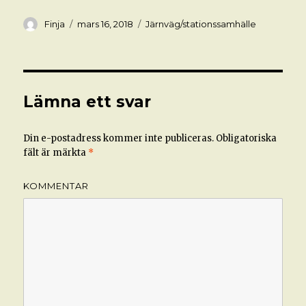
Författare
Postat
Kategorier
Finja
mars 16, 2018
Järnväg/stationssamhälle
Lämna ett svar
Din e-postadress kommer inte publiceras.
Obligatoriska
fält är märkta
*
KOMMENTAR