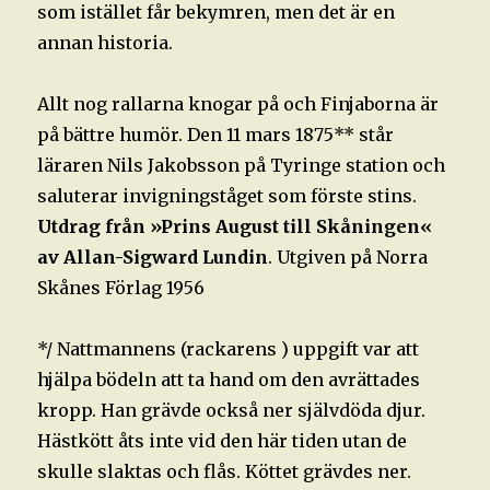
som istället får bekymren, men det är en
annan historia.
Allt nog rallarna knogar på och Finjaborna är
på bättre humör. Den 11 mars 1875** står
läraren Nils Jakobsson på Tyringe station och
saluterar invigningståget som förste stins.
Utdrag från »Prins August till Skåningen«
av Allan-Sigward Lundin
. Utgiven på Norra
Skånes Förlag 1956
*/ Nattmannens (rackarens ) uppgift var att
hjälpa bödeln att ta hand om den avrättades
kropp. Han grävde också ner självdöda djur.
Hästkött åts inte vid den här tiden utan de
skulle slaktas och flås. Köttet grävdes ner.