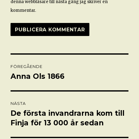
denna webbläsare till nästa gång jag skriver en
kommentar.
Inläggsnavigering
FÖREGÅENDE
Anna Ols 1866
Föregående
inlägg:
NÄSTA
De första invandrarna kom till
Nästa
inlägg:
Finja för 13 000 år sedan