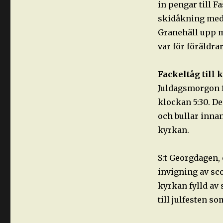
in pengar till 
skidåkning med 
Granehäll upp m
var för föräldra
Fackeltåg till 
Juldagsmorgon f
klockan 5:30. De
och bullar inna
kyrkan.
S:t Georgdagen, 
invigning av sco
kyrkan fylld av
till julfesten s