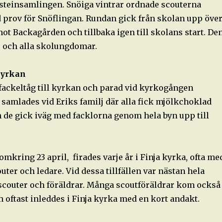
Fasteinsamlingen. Snöiga vintrar ordnade scouterna
prov för Snöflingan. Rundan gick från skolan upp öve
ot Backagården och tillbaka igen till skolans start. De
r och alla skolungdomar.
kyrkan
ackeltåg till kyrkan och parad vid kyrkogången
 samlades vid Eriks familj där alla fick mjölkchoklad
n de gick iväg med facklorna genom hela byn upp till
omkring 23 april, firades varje år i Finja kyrka, ofta me
uter och ledare. Vid dessa tillfällen var nästan hela
 scouter och föräldrar. Många scoutföräldrar kom också
om oftast inleddes i Finja kyrka med en kort andakt.