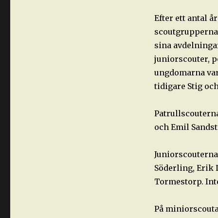
Efter ett antal 
scoutgrupperna 
sina avdelningar
juniorscouter, p
ungdomarna var 
tidigare Stig oc
Patrullscouterna
och Emil Sandst
Juniorscouterna
Söderling, Erik
Tormestorp. Inte
På miniorscouta