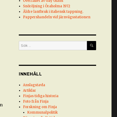
Överfallet av Gay Glans
Snöröjning i Öraholma 1972
Äldre lantbruk i italiensk tappning.
Pappershandeln vid järnvägsstationen
SÖK
Sök
efter:
INNEHÅLL
Anslagstavla
Artiklar
Finjas tidiga historia
Foto från Finja
en
Forskning om Finja
Kommunalpolitik