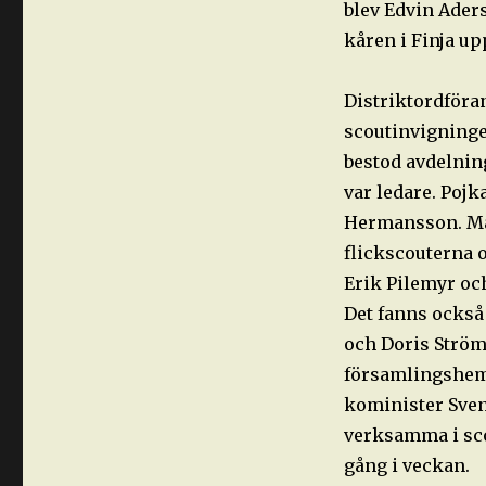
blev Edvin Aders
kåren i Finja u
Distriktordföra
scoutinvigningen
bestod avdelnin
var ledare. Poj
Hermansson. Maj
flickscouterna 
Erik Pilemyr oc
Det fanns också 
och Doris Ström
församlingshem
kominister Sven
verksamma i sco
gång i veckan.