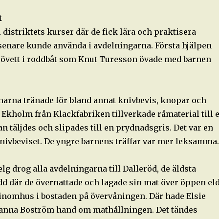
t
l distriktets kurser där de fick lära och praktisera
enare kunde använda i avdelningarna. Första hjälpen
 sjövett i roddbåt som Knut Turesson övade med barnen
arna tränade för bland annat knivbevis, knopar och
 Ekholm från Klackfabriken tillverkade råmaterial till 
n täljdes och slipades till en prydnadsgris. Det var en
knivbeviset. De yngre barnens träffar var mer leksamma.
lg drog alla avdelningarna till Dalleröd, de äldsta
d där de övernattade och lagade sin mat över öppen eld
inomhus i bostaden på övervåningen. Där hade Elsie
anna Boström hand om mathållningen. Det tändes