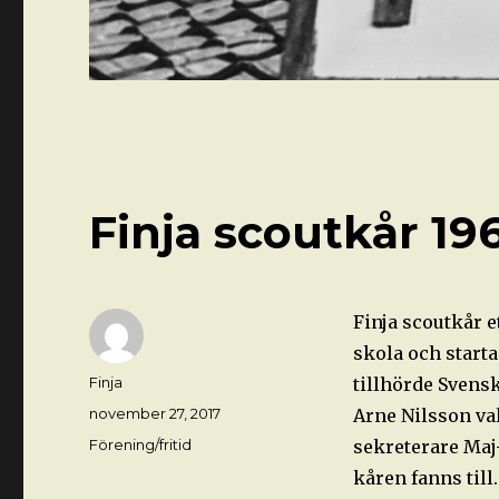
Finja scoutkår 19
Finja scoutkår 
skola och start
Författare
Finja
tillhörde Svens
Postat
november 27, 2017
Arne Nilsson val
Kategorier
Förening/fritid
sekreterare Maj
kåren fanns till.