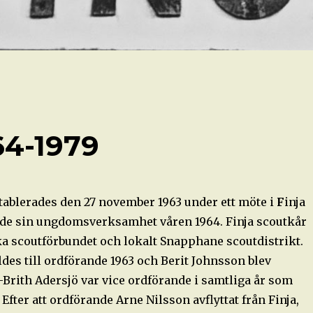
64-1979
etablerades den 27 november 1963 under ett möte i
F
inja
ade sin ungdomsverksamhet våren 1964. Finja scoutkår
ka scoutförbundet och lokalt Snapphane scoutdistrikt.
des till ordförande 1963 och Berit Johnsson blev
-Brith Adersjö var vice ordförande i samtliga år som
 Efter att ordförande Arne Nilsson avflyttat från Finja,