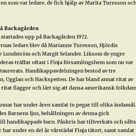
en som var ledare, de fick hjälp av Marita Turesson oc
på Backagården
 startades upp på Backagården 1972.
nas ledare blev då Marianne Turesson, Hjördis
e Lundström och Margit Selander. Liksom de yngre
deras träffar oftast i Finja församlingshem som nu var
estaurerats. Handikappavdelningen bestod av tre
en, Ugglan och Hackspetten. De har bland annat ritat av
, ritat flaggor och lärt sig att dansa amerikansk folkdan
omar har under åren samlat in pegar till olika ändamål
des Barnens ljus, behållningen av denna gick
ll handikappade barn. Påskris har tillverkats och sålts
r har under en del år vårstädat Finja tätort, samt samlat