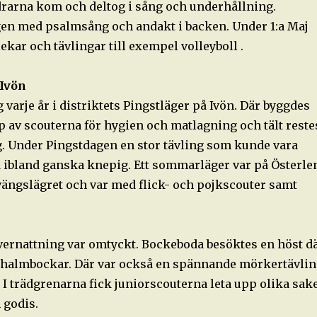
ldrarna kom och deltog i sång och underhållning.
n med psalmsång och andakt i backen. Under 1:a Maj
ekar och tävlingar till exempel volleyboll .
 Ivön
 varje år i distriktets Pingstläger på Ivön. Där byggdes
p av scouterna för hygien och matlagning och tält reste
g. Under Pingstdagen en stor tävling som kunde vara
 ibland ganska knepig. Ett sommarläger var på Österle
vängslägret och var med flick- och pojkscouter samt
vernattning var omtyckt. Bockeboda besöktes en höst d
s halmbockar. Där var också en spännande mörkertävli
 I trädgrenarna fick juniorscouterna leta upp olika sak
 godis.