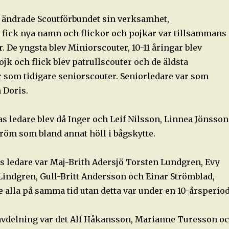
år ändrade Scoutförbundet sin verksamhet,
fick nya namn och flickor och pojkar var tillsammans 
. De yngsta blev Miniorscouter, 10-11 åringar blev
ojk och flick blev patrullscouter och de äldsta
som tidigare seniorscouter. Seniorledare var som
h Doris.
s ledare blev då Inger och Leif Nilsson, Linnea Jönsson
röm som bland annat höll i bågskytte.
s ledare var Maj-Brith Adersjö Torsten Lundgren, Evy
 Lindgren, Gull-Britt Andersson och Einar Strömblad,
 alla på samma tid utan detta var under en 10-årsperiod
vdelning var det Alf Håkansson, Marianne Turesson o