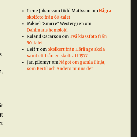
Irene Johansson född Mattsson
om
Några
skolfoto från 60-talet
Mikael "Smirre" Westergren
om
Dahlmans hemslöjd
Roland Oscarson
om
Två klassfoto från
50-talet
Leif T
om
Skolkort från Hörlinge skola
s
samt ett från en skolträff 1977
Jan pilemyr
om
Något om gamla Finja,
som Bertil och Anders minns det
n,
är
ng
er