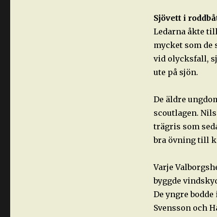
Sjövett i roddbå
Ledarna åkte til
mycket som de s
vid olycksfall,
ute på sjön.
De äldre ungdom
scoutlagen. Nils
trägris som seda
bra övning till 
Varje Valborgshe
byggde vindskyd
De yngre bodde 
Svensson och H