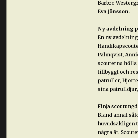
Barbro Westergr
Eva
Jönsson.
Ny avdelning 
En ny avdelning
Handikapscouter
Palmqvist, Anni
scouterna hölls 
tillbyggt och r
patruller, Hjort
sina patrulldjur
Finja scoutungd
Bland annat sål
huvudsakligen ti
några år. Scoute