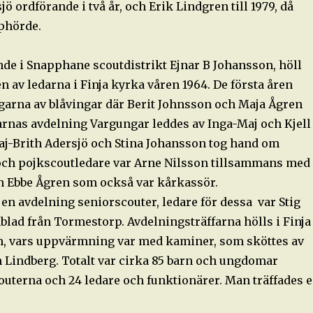
jö ordförande i två år, och Erik Lindgren till 1979, då
pphörde.
nde i Snapphane scoutdistrikt Ejnar B Johansson, höll
 av ledarna i Finja kyrka våren 1964. De första åren
garna av blåvingar där Berit Johnsson och Maja Ågren
karnas avdelning Vargungar leddes av Inga-Maj och Kjell
-Brith Adersjö och Stina Johansson tog hand om
och pojkscoutledare var Arne Nilsson tillsammans med
h Ebbe Ågren som också var kårkassör.
en avdelning seniorscouter, ledare för dessa var Stig
blad från Tormestorp. Avdelningsträffarna hölls i Finja
, vars uppvärmning var med kaminer, som sköttes av
 Lindberg. Totalt var cirka 85 barn och ungdomar
uterna och 24 ledare och funktionärer. Man träffades 