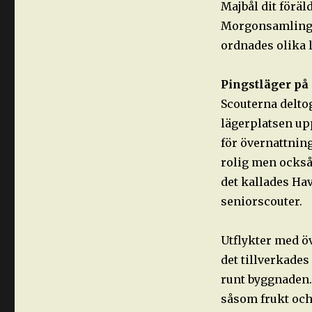
Majbål dit förä
Morgonsamlinge
ordnades olika l
Pingstläger på
Scouterna deltog
lägerplatsen up
för övernattnin
rolig men också
det kallades Ha
seniorscouter.
Utflykter med ö
det tillverkade
runt byggnaden.
såsom frukt och