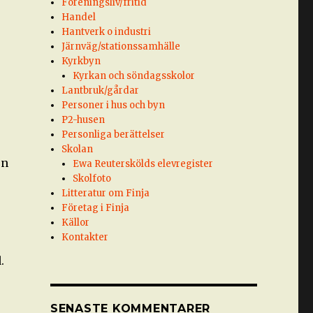
Föreningsliv/fritid
Handel
Hantverk o industri
Järnväg/stationssamhälle
Kyrkbyn
Kyrkan och söndagsskolor
Lantbruk/gårdar
Personer i hus och byn
P2-husen
Personliga berättelser
Skolan
en
Ewa Reuterskölds elevregister
Skolfoto
Litteratur om Finja
Företag i Finja
Källor
Kontakter
.
SENASTE KOMMENTARER