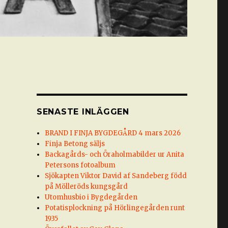
SENASTE INLÄGGEN
BRAND I FINJA BYGDEGÅRD 4 mars 2026
Finja Betong säljs
Backagårds- och Öraholmabilder ur Anita
Petersons fotoalbum
Sjökapten Viktor David af Sandeberg född
på Mölleröds kungsgård
Utomhusbio i Bygdegården
Potatisplockning på Hörlingegården runt
1935