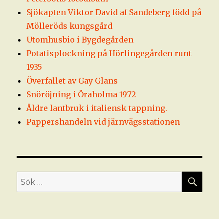
Sjökapten Viktor David af Sandeberg född på
Mölleröds kungsgård
Utomhusbio i Bygdegården
Potatisplockning på Hörlingegården runt
1935
Överfallet av Gay Glans
Snöröjning i Öraholma 1972
Äldre lantbruk i italiensk tappning.
Pappershandeln vid järnvägsstationen
SÖ
Sök
efter: