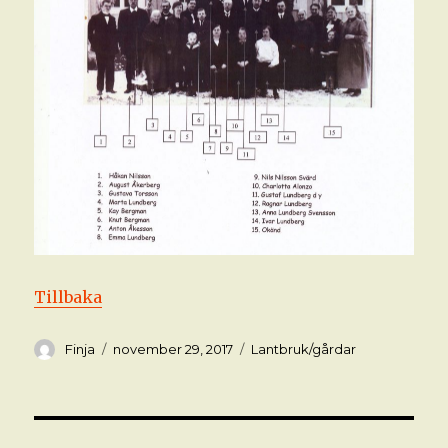
Tillbaka
Författare
Postat
Kategorier
Finja
november 29, 2017
Lantbruk/gårdar