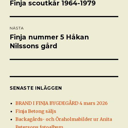
Finja scoutkår 1964-1979
Föregående
inlägg:
NÄSTA
Finja nummer 5 Håkan
Nästa
inlägg:
Nilssons gård
SENASTE INLÄGGEN
BRAND I FINJA BYGDEGÅRD 4 mars 2026
Finja Betong säljs
Backagårds- och Öraholmabilder ur Anita
Petersons fotoalbum