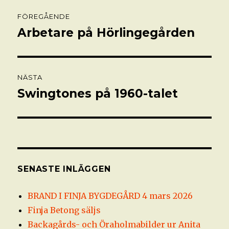
Inläggsnavigering
FÖREGÅENDE
Arbetare på Hörlingegården
Föregående
inlägg:
NÄSTA
Swingtones på 1960-talet
Nästa
inlägg:
SENASTE INLÄGGEN
BRAND I FINJA BYGDEGÅRD 4 mars 2026
Finja Betong säljs
Backagårds- och Öraholmabilder ur Anita