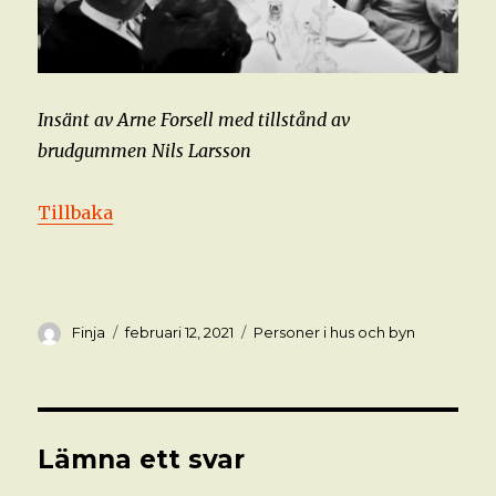
Insänt av Arne Forsell med tillstånd av
brudgummen Nils Larsson
Tillbaka
Författare
Postat
Kategorier
Finja
februari 12, 2021
Personer i hus och byn
Lämna ett svar