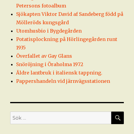
Petersons fotoalbum
Sjökapten Viktor David af Sandeberg född på
Mölleröds kungsgård
Utomhusbio i Bygdegården
Potatisplockning på Hörlingegården runt
1935
Överfallet av Gay Glans
Snöröjning i Öraholma 1972
Äldre lantbruk i italiensk tappning.
Pappershandeln vid järnvägsstationen
SÖ
Sök
efter: