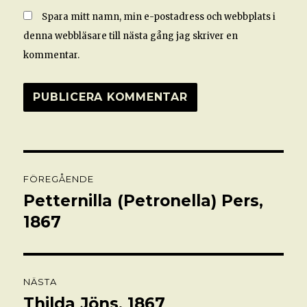
Spara mitt namn, min e-postadress och webbplats i
denna webbläsare till nästa gång jag skriver en
kommentar.
Inläggsnavigering
FÖREGÅENDE
Petternilla (Petronella) Pers,
Föregående
inlägg:
1867
NÄSTA
Thilda Jöns, 1867
Nästa