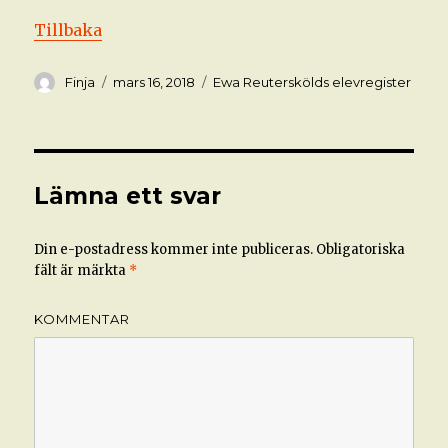
Tillbaka
Författare
Postat
Kategorier
Finja
mars 16, 2018
Ewa Reuterskölds elevregister
Lämna ett svar
Din e-postadress kommer inte publiceras.
Obligatoriska
fält är märkta
*
KOMMENTAR