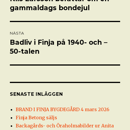
inlägg:
gammaldags bondejul
NÄSTA
Badliv i Finja på 1940- och –
Nästa
inlägg:
50-talen
SENASTE INLÄGGEN
BRAND I FINJA BYGDEGÅRD 4 mars 2026
Finja Betong säljs
Backagårds- och Öraholmabilder ur Anita