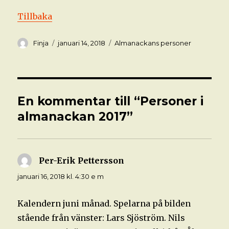
Tillbaka
Författare
Postat
Kategorier
Finja
januari 14, 2018
Almanackans personer
En kommentar till “Personer i
almanackan 2017”
Per-Erik Pettersson
skriver:
januari 16, 2018 kl. 4:30 e m
Kalendern juni månad. Spelarna på bilden
stående från vänster: Lars Sjöström. Nils