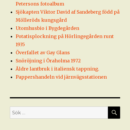
Petersons fotoalbum
Sjökapten Viktor David af Sandeberg född på
Mölleröds kungsgård
Utomhusbio i Bygdegården
Potatisplockning på Hörlingegården runt
1935
Överfallet av Gay Glans
Snöröjning i Öraholma 1972
Äldre lantbruk i italiensk tappning.
Pappershandeln vid järnvägsstationen
SÖ
Sök
efter: