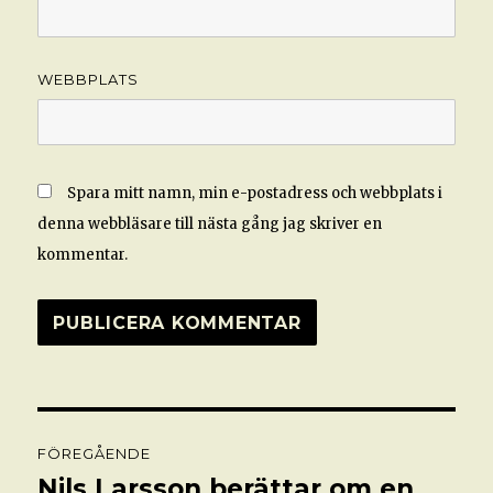
WEBBPLATS
Spara mitt namn, min e-postadress och webbplats i
denna webbläsare till nästa gång jag skriver en
kommentar.
Inläggsnavigering
FÖREGÅENDE
Nils Larsson berättar om en
Föregående