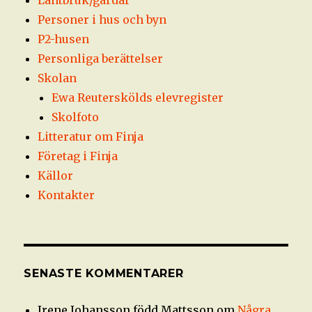
Lantbruk/gårdar
Personer i hus och byn
P2-husen
Personliga berättelser
Skolan
Ewa Reuterskölds elevregister
Skolfoto
Litteratur om Finja
Företag i Finja
Källor
Kontakter
SENASTE KOMMENTARER
Irene Johansson född Mattsson
om
Några