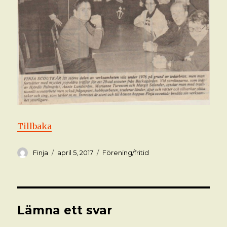
Tillbaka
Författare
Postat
Kategorier
Finja
april 5, 2017
Förening/fritid
Lämna ett svar