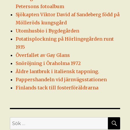
Petersons fotoalbum
Sjökapten Viktor David af Sandeberg född på
Mölleröds kungsgård
Utomhusbio i Bygdegården
Potatisplockning på Hörlingegården runt
1935
Överfallet av Gay Glans
Snöröjning i Öraholma 1972
Äldre lantbruk i italiensk tappning.
Pappershandeln vid järnvägsstationen
Finlands tack till fosterföräldrarna
SÖ
Sök
efter: