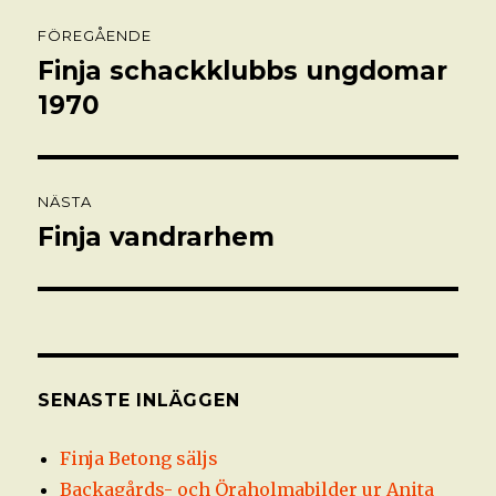
Inläggsnavigering
FÖREGÅENDE
Finja schackklubbs ungdomar
Föregående
inlägg:
1970
NÄSTA
Finja vandrarhem
Nästa
inlägg:
SENASTE INLÄGGEN
Finja Betong säljs
Backagårds- och Öraholmabilder ur Anita