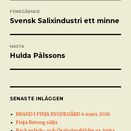
Inläggsnavigering
FÖREGÅENDE
Svensk Salixindustri ett minne
Föregående
inlägg:
NÄSTA
Hulda Pålssons
Nästa
inlägg:
SENASTE INLÄGGEN
BRAND I FINJA BYGDEGÅRD 4 mars 2026
Finja Betong säljs
Backagårds- och Öraholmabilder ur Anita