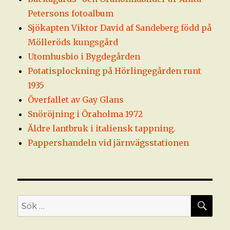
Petersons fotoalbum
Sjökapten Viktor David af Sandeberg född på
Mölleröds kungsgård
Utomhusbio i Bygdegården
Potatisplockning på Hörlingegården runt
1935
Överfallet av Gay Glans
Snöröjning i Öraholma 1972
Äldre lantbruk i italiensk tappning.
Pappershandeln vid järnvägsstationen
SÖ
Sök
efter: