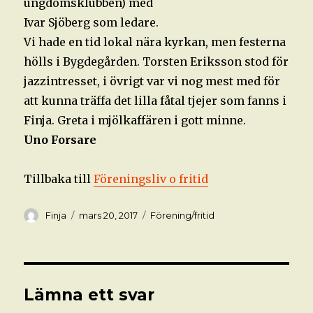
ungdomsklubben) med
Ivar Sjöberg som ledare.
Vi hade en tid lokal nära kyrkan, men festerna
hölls i Bygdegården. Torsten Eriksson stod för
jazzintresset, i övrigt var vi nog mest med för
att kunna träffa det lilla fåtal tjejer som fanns i
Finja. Greta i mjölkaffären i gott minne.
Uno Forsare
Tillbaka till
Föreningsliv o fritid
Författare
Postat
Kategorier
Finja
mars 20, 2017
Förening/fritid
Lämna ett svar