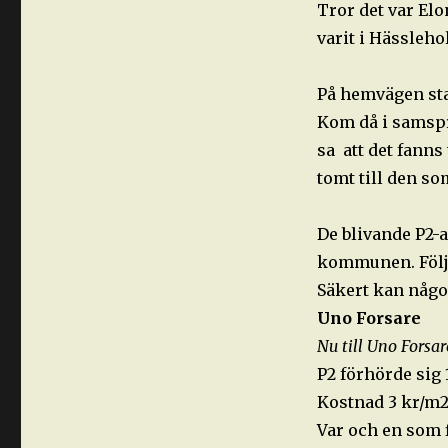
Tror det var El
varit i Hässleh
På hemvägen sta
Kom då i samspr
sa att det fann
tomt till den so
De blivande P2-
kommunen. Följde
Säkert kan någo
Uno Forsare
Nu till Uno Forsar
P2 förhörde sig 
Kostnad 3 kr/m2
Var och en som 