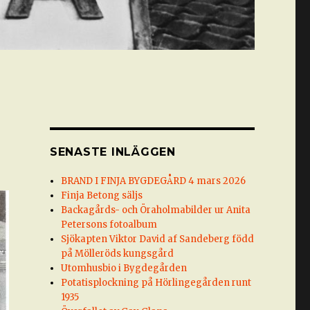
SENASTE INLÄGGEN
BRAND I FINJA BYGDEGÅRD 4 mars 2026
Finja Betong säljs
Backagårds- och Öraholmabilder ur Anita
Petersons fotoalbum
Sjökapten Viktor David af Sandeberg född
på Mölleröds kungsgård
Utomhusbio i Bygdegården
Potatisplockning på Hörlingegården runt
1935