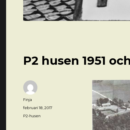
P2 husen 1951 och
Författare
Finja
Postat
februari 18, 2017
Kategorier
P2-husen