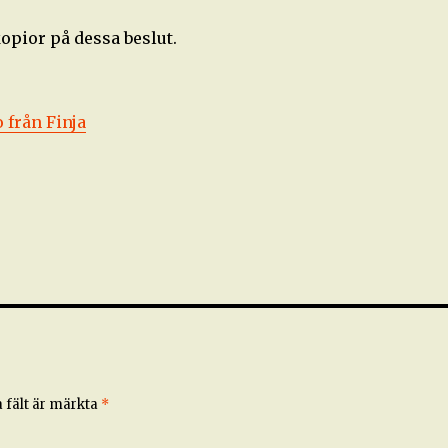
opior på dessa beslut.
o från Finja
 fält är märkta
*