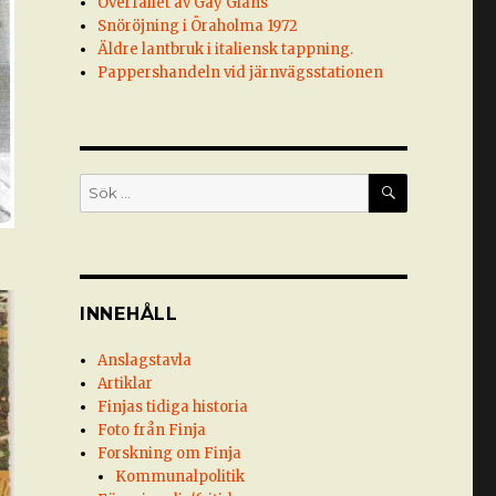
Överfallet av Gay Glans
Snöröjning i Öraholma 1972
Äldre lantbruk i italiensk tappning.
Pappershandeln vid järnvägsstationen
SÖK
Sök
efter:
INNEHÅLL
Anslagstavla
Artiklar
Finjas tidiga historia
Foto från Finja
Forskning om Finja
Kommunalpolitik