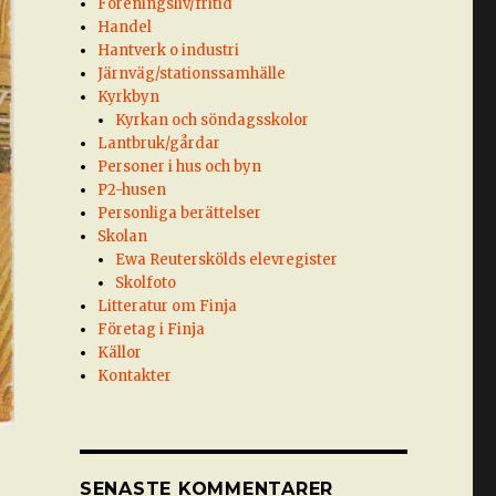
Föreningsliv/fritid
Handel
Hantverk o industri
Järnväg/stationssamhälle
Kyrkbyn
Kyrkan och söndagsskolor
Lantbruk/gårdar
Personer i hus och byn
P2-husen
Personliga berättelser
Skolan
Ewa Reuterskölds elevregister
Skolfoto
Litteratur om Finja
Företag i Finja
Källor
Kontakter
SENASTE KOMMENTARER