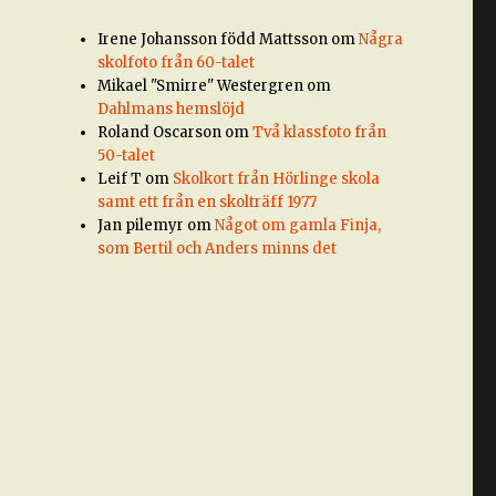
Irene Johansson född Mattsson
om
Några
skolfoto från 60-talet
Mikael "Smirre" Westergren
om
Dahlmans hemslöjd
Roland Oscarson
om
Två klassfoto från
50-talet
Leif T
om
Skolkort från Hörlinge skola
samt ett från en skolträff 1977
Jan pilemyr
om
Något om gamla Finja,
som Bertil och Anders minns det