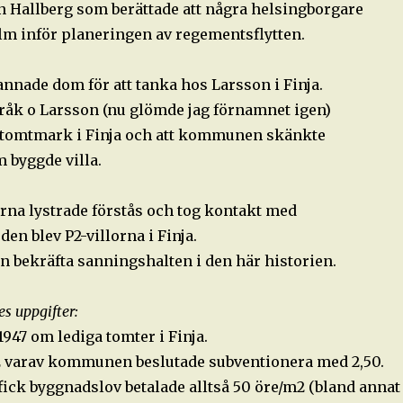
on Hallberg som berättade att några helsingborgare
olm inför planeringen av regementsflytten.
nnade dom för att tanka hos Larsson i Finja.
åk o Larsson (nu glömde jag förnamnet igen)
s tomtmark i Finja och att kommunen skänkte
m byggde villa.
arna lystrade förstås och tog kontakt med
n blev P2-villorna i Finja.
n bekräfta sanningshalten i den här historien.
es uppgifter:
1947 om lediga tomter i Finja.
 varav kommunen beslutade subventionera med 2,50.
fick byggnadslov betalade alltså 50 öre/m2 (bland annat