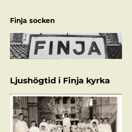
Finja socken
Ljushögtid i Finja kyrka