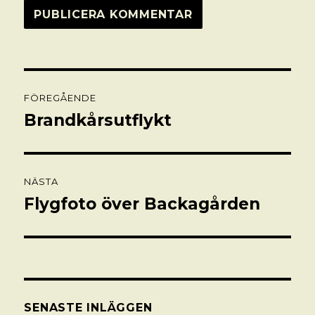
Inläggsnavigering
FÖREGÅENDE
Brandkårsutflykt
Föregående
inlägg:
NÄSTA
Flygfoto över Backagården
Nästa
inlägg:
SENASTE INLÄGGEN