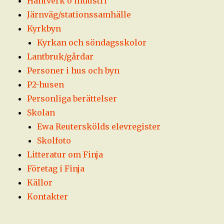
Hantverk o industri
Järnväg/stationssamhälle
Kyrkbyn
Kyrkan och söndagsskolor
Lantbruk/gårdar
Personer i hus och byn
P2-husen
Personliga berättelser
Skolan
Ewa Reuterskölds elevregister
Skolfoto
Litteratur om Finja
Företag i Finja
Källor
Kontakter