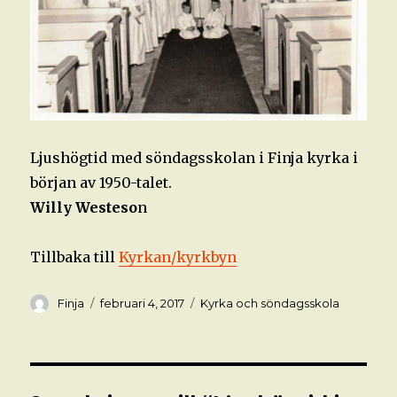
Ljushögtid med söndagsskolan i Finja kyrka i
början av 1950-talet.
Willy Westeso
n
Tillbaka till
Kyrkan/kyrkbyn
Författare
Postat
Kategorier
Finja
februari 4, 2017
Kyrka och söndagsskola