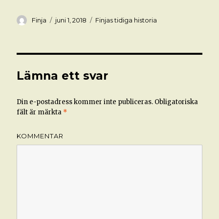
Författare
Postat
Kategorier
Finja
juni 1, 2018
Finjas tidiga historia
Lämna ett svar
Din e-postadress kommer inte publiceras.
Obligatoriska
fält är märkta
*
KOMMENTAR