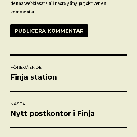
denna webbläsare till nästa gång jag skriver en
kommentar.
Inläggsnavigering
FÖREGÅENDE
Finja station
Föregående
inlägg:
NÄSTA
Nytt postkontor i Finja
Nästa
inlägg: