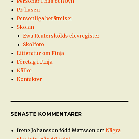
Personer i hus och byn
P2-husen
Personliga berättelser
Skolan
Ewa Reuterskölds elevregister
Skolfoto
Litteratur om Finja
Företag i Finja
Källor
Kontakter
SENASTE KOMMENTARER
Irene Johansson född Mattsson
om
Några