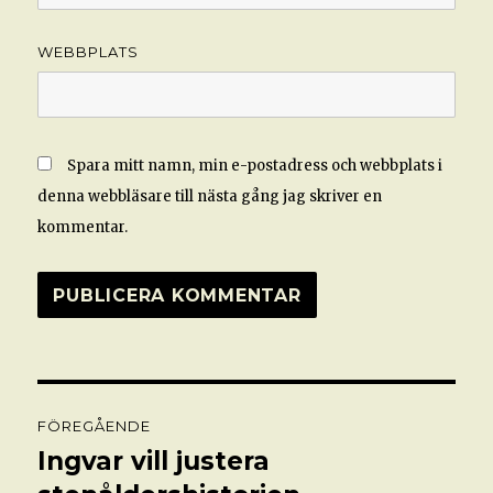
WEBBPLATS
Spara mitt namn, min e-postadress och webbplats i
denna webbläsare till nästa gång jag skriver en
kommentar.
Inläggsnavigering
FÖREGÅENDE
Ingvar vill justera
Föregående
inlägg: