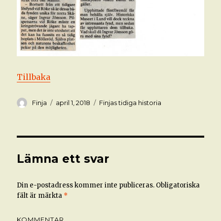
Tillbaka
Författare
Postat
Kategorier
Finja
april 1, 2018
Finjas tidiga historia
Lämna ett svar
Din e-postadress kommer inte publiceras.
Obligatoriska
fält är märkta
*
KOMMENTAR