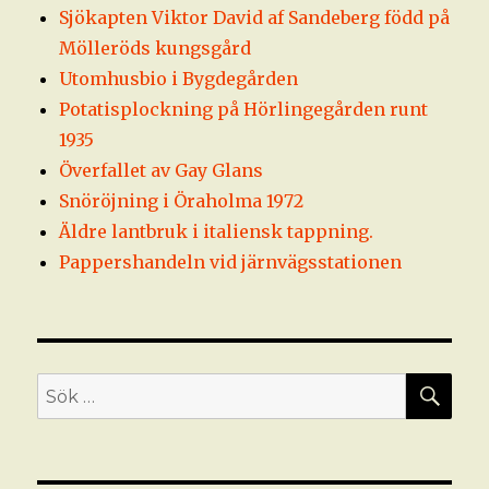
Sjökapten Viktor David af Sandeberg född på
Mölleröds kungsgård
Utomhusbio i Bygdegården
Potatisplockning på Hörlingegården runt
1935
Överfallet av Gay Glans
Snöröjning i Öraholma 1972
Äldre lantbruk i italiensk tappning.
Pappershandeln vid järnvägsstationen
SÖ
Sök
efter: