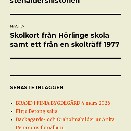
stenåldershistorien
NÄSTA
Skolkort från Hörlinge skola
Nästa
inlägg:
samt ett från en skolträff 1977
SENASTE INLÄGGEN
BRAND I FINJA BYGDEGÅRD 4 mars 2026
Finja Betong säljs
Backagårds- och Öraholmabilder ur Anita
Petersons fotoalbum