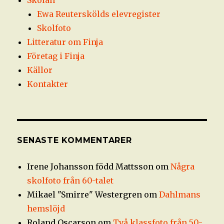
Ewa Reuterskölds elevregister
Skolfoto
Litteratur om Finja
Företag i Finja
Källor
Kontakter
SENASTE KOMMENTARER
Irene Johansson född Mattsson
om
Några
skolfoto från 60-talet
Mikael "Smirre" Westergren
om
Dahlmans
hemslöjd
Roland Oscarson
om
Två klassfoto från 50-