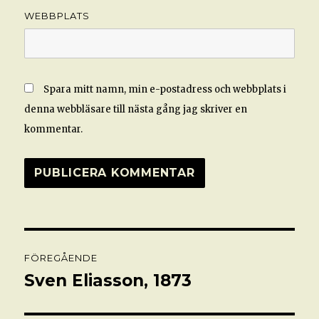
WEBBPLATS
Spara mitt namn, min e-postadress och webbplats i
denna webbläsare till nästa gång jag skriver en
kommentar.
Inläggsnavigering
FÖREGÅENDE
Sven Eliasson, 1873
Föregående
inlägg: