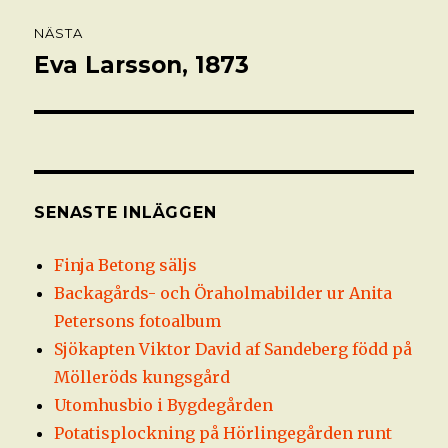
NÄSTA
Eva Larsson, 1873
Nästa
inlägg:
SENASTE INLÄGGEN
Finja Betong säljs
Backagårds- och Öraholmabilder ur Anita
Petersons fotoalbum
Sjökapten Viktor David af Sandeberg född på
Mölleröds kungsgård
Utomhusbio i Bygdegården
Potatisplockning på Hörlingegården runt