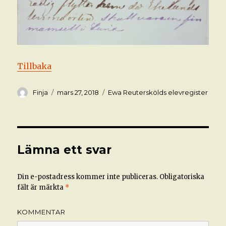
Tillbaka
Författare
Postat
Kategorier
Finja
mars 27, 2018
Ewa Reuterskölds elevregister
Lämna ett svar
Din e-postadress kommer inte publiceras.
Obligatoriska
fält är märkta
*
KOMMENTAR