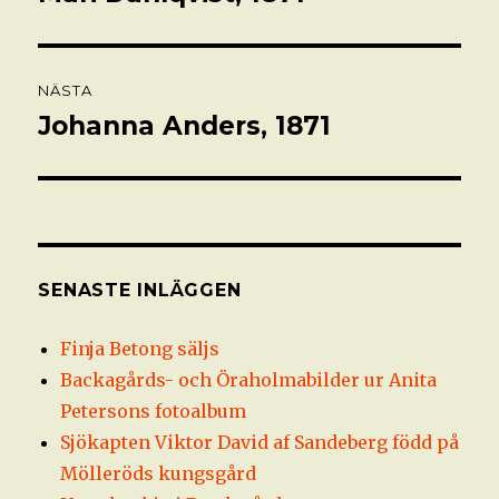
inlägg:
NÄSTA
Johanna Anders, 1871
Nästa
inlägg:
SENASTE INLÄGGEN
Finja Betong säljs
Backagårds- och Öraholmabilder ur Anita
Petersons fotoalbum
Sjökapten Viktor David af Sandeberg född på
Mölleröds kungsgård