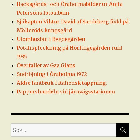
Backagårds- och Öraholmabilder ur Anita
Petersons fotoalbum
Sjökapten Viktor David af Sandeberg född på
Mölleröds kungsgård
Utomhusbio i Bygdegården
Potatisplockning på Hörlingegården runt
1935
Överfallet av Gay Glans
Snöröjning i Öraholma 1972
Äldre lantbruk i italiensk tappning.
Pappershandeln vid järnvägsstationen
SÖ
Sök
efter: