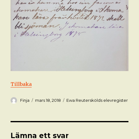
Tillbaka
Författare
Postat
Kategorier
Finja
mars 18, 2018
Ewa Reuterskölds elevregister
Lämna ett svar