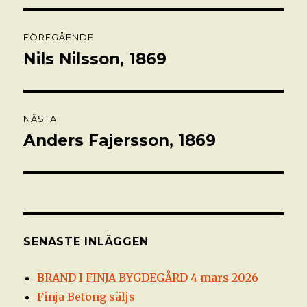
Inläggsnavigering
FÖREGÅENDE
Nils Nilsson, 1869
Föregående
inlägg:
NÄSTA
Anders Fajersson, 1869
Nästa
inlägg:
SENASTE INLÄGGEN
BRAND I FINJA BYGDEGÅRD 4 mars 2026
Finja Betong säljs