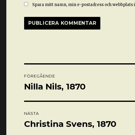
Spara mitt namn, min e-postadress och webbplats i
Inläggsnavigering
FÖREGÅENDE
Nilla Nils, 1870
Föregående
inlägg:
NÄSTA
Christina Svens, 1870
Nästa
inlägg: