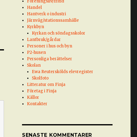
Föreningsliv/fritid
Handel
Hantverk o industri
Järnväg/stationssamhälle
Kyrkbyn
Kyrkan och söndagsskolor
Lantbruk/gårdar
Personer i hus och byn
P2-husen
Personliga berättelser
Skolan
Ewa Reuterskölds elevregister
Skolfoto
Litteratur om Finja
Företag i Finja
Källor
Kontakter
SENASTE KOMMENTARER