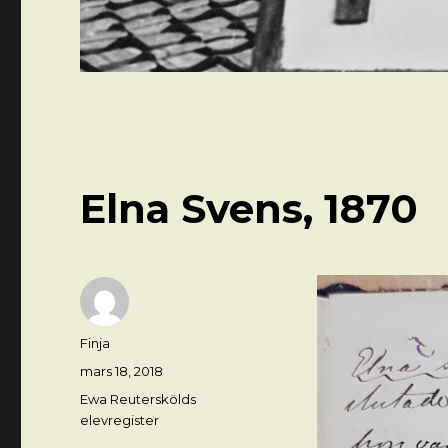
Elna Svens, 1870
Författare
Finja
Postat
mars 18, 2018
Kategorier
Ewa Reuterskölds
elevregister