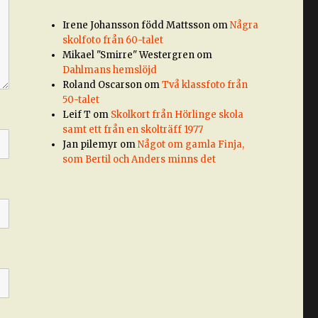
Irene Johansson född Mattsson
om
Några
skolfoto från 60-talet
Mikael "Smirre" Westergren
om
Dahlmans hemslöjd
Roland Oscarson
om
Två klassfoto från
50-talet
Leif T
om
Skolkort från Hörlinge skola
samt ett från en skolträff 1977
Jan pilemyr
om
Något om gamla Finja,
som Bertil och Anders minns det