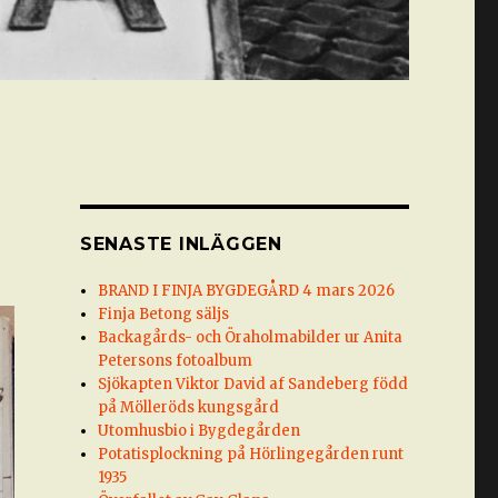
SENASTE INLÄGGEN
BRAND I FINJA BYGDEGÅRD 4 mars 2026
Finja Betong säljs
Backagårds- och Öraholmabilder ur Anita
Petersons fotoalbum
Sjökapten Viktor David af Sandeberg född
på Mölleröds kungsgård
Utomhusbio i Bygdegården
Potatisplockning på Hörlingegården runt
1935