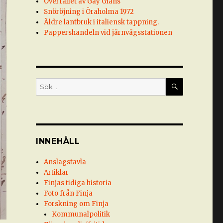
Överfallet av Gay Glans
Snöröjning i Öraholma 1972
Äldre lantbruk i italiensk tappning.
Pappershandeln vid järnvägsstationen
SÖK
Sök
efter:
INNEHÅLL
Anslagstavla
Artiklar
Finjas tidiga historia
Foto från Finja
Forskning om Finja
Kommunalpolitik