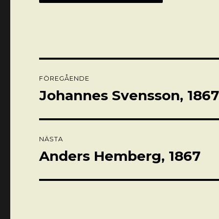
Inläggsnavigering
FÖREGÅENDE
Johannes Svensson, 186
Föregående
inlägg:
NÄSTA
Anders Hemberg, 1867
Nästa
inlägg: