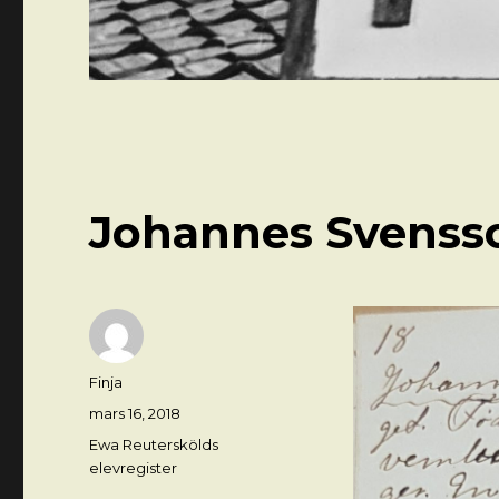
Johannes Svensso
Författare
Finja
Postat
mars 16, 2018
Kategorier
Ewa Reuterskölds
elevregister