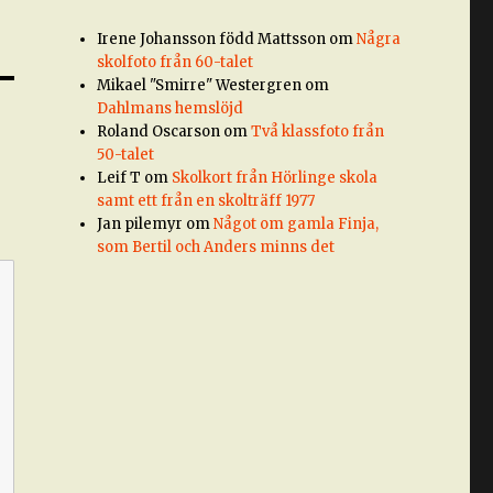
Irene Johansson född Mattsson
om
Några
skolfoto från 60-talet
Mikael "Smirre" Westergren
om
Dahlmans hemslöjd
Roland Oscarson
om
Två klassfoto från
50-talet
Leif T
om
Skolkort från Hörlinge skola
samt ett från en skolträff 1977
Jan pilemyr
om
Något om gamla Finja,
som Bertil och Anders minns det