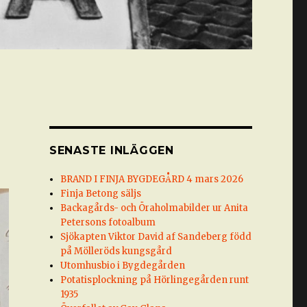
SENASTE INLÄGGEN
BRAND I FINJA BYGDEGÅRD 4 mars 2026
Finja Betong säljs
Backagårds- och Öraholmabilder ur Anita
Petersons fotoalbum
Sjökapten Viktor David af Sandeberg född
på Mölleröds kungsgård
Utomhusbio i Bygdegården
Potatisplockning på Hörlingegården runt
1935