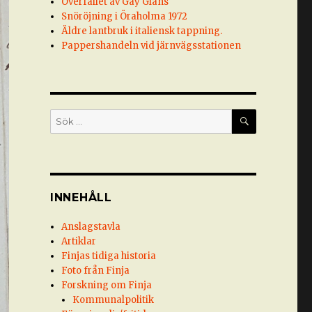
Överfallet av Gay Glans
Snöröjning i Öraholma 1972
Äldre lantbruk i italiensk tappning.
Pappershandeln vid järnvägsstationen
SÖK
Sök
efter:
INNEHÅLL
Anslagstavla
Artiklar
Finjas tidiga historia
Foto från Finja
Forskning om Finja
Kommunalpolitik