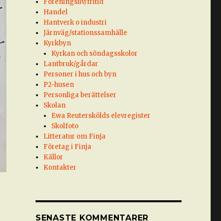
Föreningsliv/fritid
Handel
Hantverk o industri
Järnväg/stationssamhälle
Kyrkbyn
Kyrkan och söndagsskolor
Lantbruk/gårdar
Personer i hus och byn
P2-husen
Personliga berättelser
Skolan
Ewa Reuterskölds elevregister
Skolfoto
Litteratur om Finja
Företag i Finja
Källor
Kontakter
SENASTE KOMMENTARER