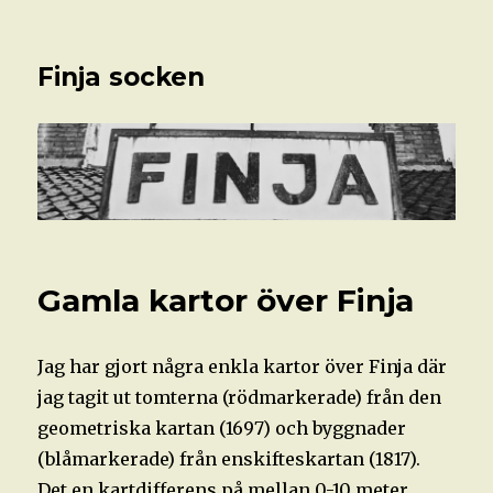
Finja socken
Gamla kartor över Finja
Jag har gjort några enkla kartor över Finja där
jag tagit ut tomterna (rödmarkerade) från den
geometriska kartan (1697) och byggnader
(blåmarkerade) från enskifteskartan (1817).
Det en kartdifferens på mellan 0-10 meter