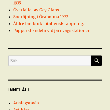
1935
Överfallet av Gay Glans
Snöröjning i Öraholma 1972
Äldre lantbruk i italiensk tappning.
Pappershandeln vid järnvägsstationen
SÖ
Sök
efter:
INNEHÅLL
Anslagstavla
Artiklar