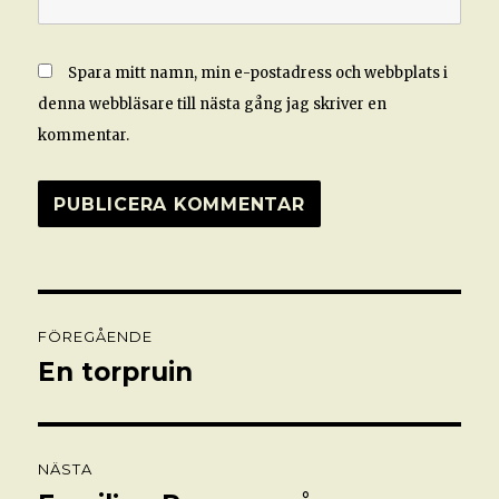
Spara mitt namn, min e-postadress och webbplats i
denna webbläsare till nästa gång jag skriver en
kommentar.
Inläggsnavigering
FÖREGÅENDE
En torpruin
Föregående
inlägg:
NÄSTA