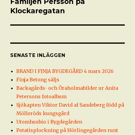
Familjen Persson på
Nästa
inlägg:
Klockaregatan
SENASTE INLÄGGEN
BRAND I FINJA BYGDEGÅRD 4 mars 2026
Finja Betong säljs
Backagårds- och Öraholmabilder ur Anita
Petersons fotoalbum
Sjökapten Viktor David af Sandeberg född på
Mölleröds kungsgård
Utomhusbio i Bygdegården
Potatisplockning på Hörlingegården runt