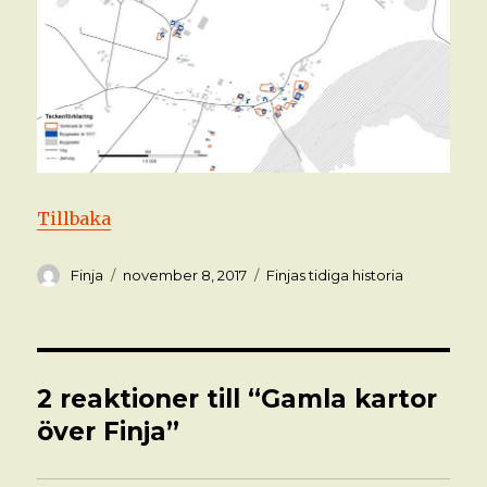
Tillbaka
Författare
Postat
Kategorier
Finja
november 8, 2017
Finjas tidiga historia
2 reaktioner till “Gamla kartor
över Finja”