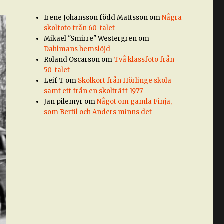
Irene Johansson född Mattsson
om
Några
skolfoto från 60-talet
Mikael "Smirre" Westergren
om
Dahlmans hemslöjd
Roland Oscarson
om
Två klassfoto från
50-talet
Leif T
om
Skolkort från Hörlinge skola
samt ett från en skolträff 1977
Jan pilemyr
om
Något om gamla Finja,
som Bertil och Anders minns det