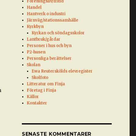
Föreningsliv/fritid
Handel
Hantverk o industri
Järnväg/stationssamhälle
Kyrkbyn
Kyrkan och söndagsskolor
Lantbruk/gårdar
Personer i hus och byn
P2-husen
Personliga berättelser
Skolan
Ewa Reuterskölds elevregister
Skolfoto
Litteratur om Finja
h
Företag i Finja
Källor
Kontakter
SENASTE KOMMENTARER