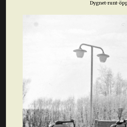
Dygnet-runt-öpp