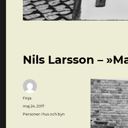
Nils Larsson – »M
Författare
Finja
Postat
maj 24, 2017
Kategorier
Personer i hus och byn