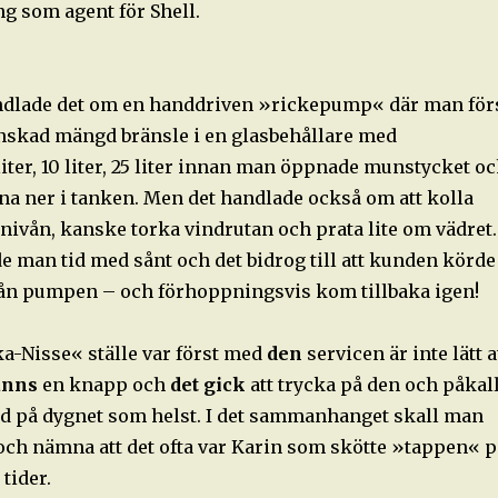
g som agent för Shell.
ndlade det om en handdriven »rickepump« där man för
skad mängd bränsle i en glasbehållare med
iter, 10 liter, 25 liter innan man öppnade munstycket o
na ner i tanken. Men det handlade också om att kolla
enivån, kanske torka vindrutan och prata lite om vädret.
e man tid med sånt och det bidrog till att kunden körde
rån pumpen – och förhoppningsvis kom tillbaka igen!
-Nisse« ställe var först med
den
servicen är inte lätt a
anns
en knapp och
det gick
att trycka på den och påkal
tid på dygnet som helst. I det sammanhanget skall man
 och nämna att det ofta var Karin som skötte »tappen« p
tider.