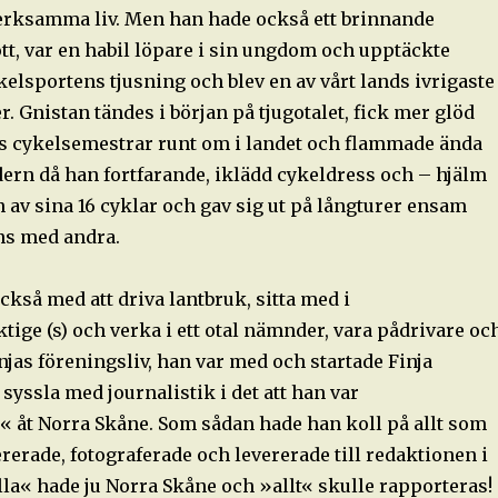
verksamma liv. Men han hade också ett brinnande
ott, var en habil löpare i sin ungdom och upptäckte
ykelsportens tjusning och blev en av vårt lands ivrigaste
. Gnistan tändes i början på tjugotalet, fick mer glöd
ts cykelsemestrar runt om i landet och flammade ända
dern då han fortfarande, iklädd cykeldress och – hjälm
 av sina 16 cyklar och gav sig ut på långturer ensam
ns med andra.
kså med att driva lantbruk, sitta med i
ge (s) och verka i ett otal nämnder, vara pådrivare oc
injas föreningsliv, han var med och startade Finja
 syssla med journalistik i det att han var
 åt Norra Skåne. Som sådan hade han koll på allt som
ererade, fotograferade och levererade till redaktionen i
la« hade ju Norra Skåne och »allt« skulle rapporteras!