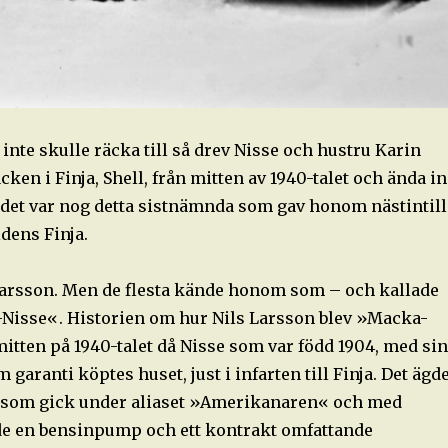
nte skulle räcka till så drev Nisse och hustru Karin
en i Finja, Shell, från mitten av 1940-talet och ända in
h det var nog detta sistnämnda som gav honom nästintill
idens Finja.
Larsson. Men de flesta kände honom som – och kallade
isse«. Historien om hur Nils Larsson blev »Macka-
mitten på 1940-talet då Nisse som var född 1904, med sin
 garanti köptes huset, just i infarten till Finja. Det ägd
 som gick under aliaset »Amerikanaren« och med
jde en bensinpump och ett kontrakt omfattande