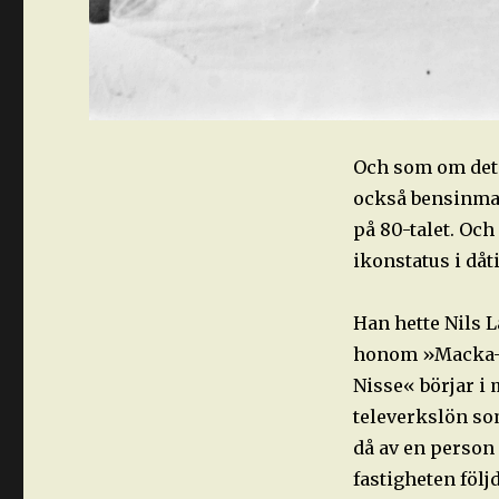
Och som om det i
också bensinmack
på 80-talet. Oc
ikonstatus i dåt
Han hette Nils 
honom »Macka-N
Nisse« börjar i 
televerkslön som
då av en person
fastigheten föl