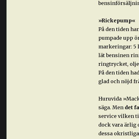
bensinförsäljnin
»Rickepump«
På den tiden ha
pumpade upp ön
markeringar: 5 l
lät bensinen rin
ringtrycket, olj
På den tiden had
glad och nöjd f
Huruvida »Macka
säga. Men
det f
service vilken 
dock vara ärlig
dessa okristliga 