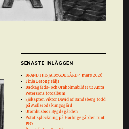
SENASTE INLÄGGEN
BRAND I FINJA BYGDEGÅRD 4 mars 2026
Finja Betong säljs
Backagårds- och Öraholmabilder ur Anita
Petersons fotoalbum
Sjökapten Viktor David af Sandeberg född
på Mölleröds kungsgård
Utomhusbio i Bygdegården
Potatisplockning på Hörlingegården runt
1935