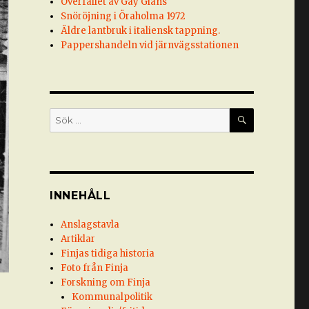
Överfallet av Gay Glans
Snöröjning i Öraholma 1972
Äldre lantbruk i italiensk tappning.
Pappershandeln vid järnvägsstationen
SÖK
Sök
efter:
INNEHÅLL
Anslagstavla
Artiklar
Finjas tidiga historia
Foto från Finja
Forskning om Finja
Kommunalpolitik