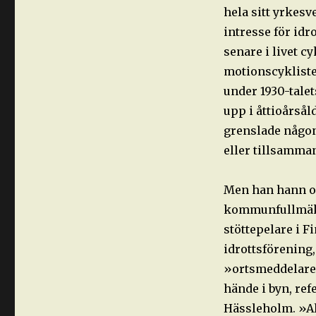
hela sitt yrkes
intresse för idr
senare i livet c
motionscyklister
under 1930-tale
upp i åttioårsål
grenslade någon
eller tillsamma
Men han hann oc
kommunfullmäkti
stöttepelare i F
idrottsförening,
»ortsmeddelare«
hände i byn, ref
Hässleholm. »Al