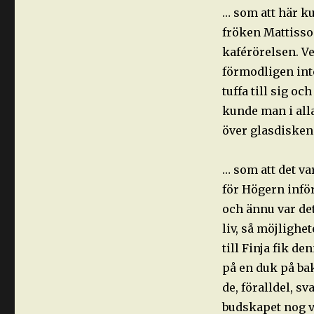
… som att här k
fröken Mattisso
kaférörelsen. Ve
förmodligen int
tuffa till sig o
kunde man i alla
över glasdisken
… som att det v
för Högern inför
och ännu var det
liv, så möjlighe
till Finja fik d
på en duk på ba
de, föralldel, s
budskapet nog va