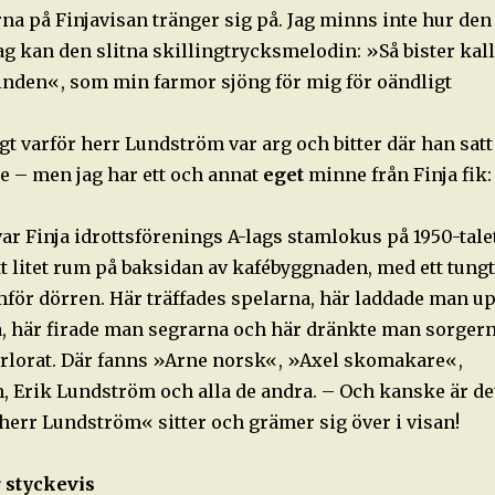
na på Finjavisan tränger sig på. Jag minns inte hur den
ag kan den slitna skillingtrycksmelodin: »Så bister kall
nden«, som min farmor sjöng för mig för oändligt
.
tigt varför herr Lundström var arg och bitter där han satt
le – men jag har ett och annat
eget
minne från Finja fik:
var Finja idrottsförenings A-lags stamlokus på 1950-talet
t litet rum på baksidan av kafébyggnaden, med ett tungt
amför dörren. Här träffades spelarna, här laddade man u
, här firade man segrarna och här dränkte man sorger
rlorat. Där fanns »Arne norsk«, »Axel skomakare«,
, Erik Lundström och alla de andra. – Och kanske är de
»herr Lundström« sitter och grämer sig över i visan!
 styckevis