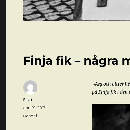
Finja fik – några
»Arg och bitter he
på Finja fik i den
Författare
Finja
Postat
april 19, 2017
Kategorier
Handel