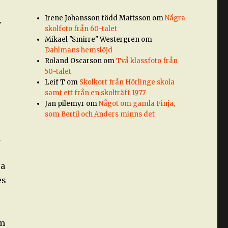
Irene Johansson född Mattsson
om
Några
v
skolfoto från 60-talet
Mikael "Smirre" Westergren
om
Dahlmans hemslöjd
Roland Oscarson
om
Två klassfoto från
50-talet
Leif T
om
Skolkort från Hörlinge skola
samt ett från en skolträff 1977
Jan pilemyr
om
Något om gamla Finja,
som Bertil och Anders minns det
m
n
ra
es
om