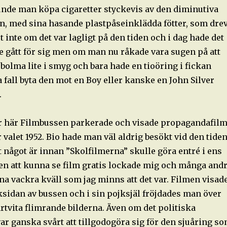
unde man köpa cigaretter styckevis av den diminutiva
n, med sina hasande plastpåseinklädda fötter, som dre
t inte om det var lagligt på den tiden och i dag hade det
e gått för sig men om man nu råkade vara sugen på att
ch bolma lite i smyg och bara hade en tioöring i fickan
 fall byta den mot en Boy eller kanske en John Silver
.
ar här Filmbussen parkerade och visade propagandafil
 valet 1952. Bio hade man väl aldrig besökt vid den tide
 något är innan ”Skolfilmerna” skulle göra entré i ens
ten att kunna se film gratis lockade mig och många and
enna vackra kväll som jag minns att det var. Filmen visad
ksidan av bussen och i sin pojksjäl fröjdades man över
vartvita flimrande bilderna. Även om det politiska
r ganska svårt att tillgodogöra sig för den sjuåring s