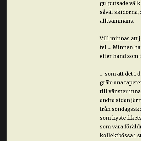
gulputsade välko
såväl skidorna,
alltsammans.
Vill minnas att 
fel … Minnen ha
efter hand som t
… som att det i 
gråbruna tapete
till vänster inn
andra sidan järn
från söndagssko
som hyste fiket
som våra föräld
kollektbössa i s