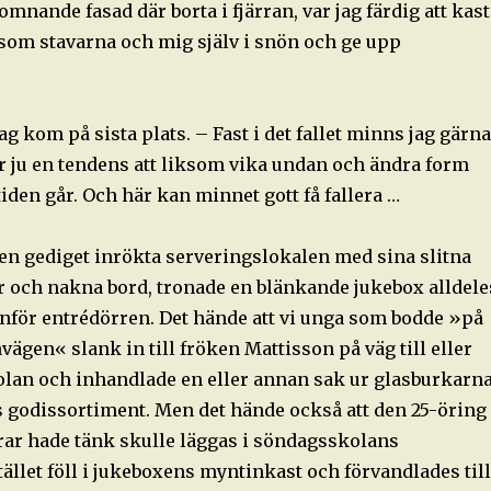
mnande fasad där borta i fjärran, var jag färdig att kast
 som stavarna och mig själv i snön och ge upp
jag kom på sista plats. – Fast i det fallet minns jag gärna
r ju en tendens att liksom vika undan och ändra form
iden går. Och här kan minnet gott få fallera …
den gediget inrökta serveringslokalen med sina slitna
r och nakna bord, tronade en blänkande jukebox alldele
anför entrédörren. Det hände att vi unga som bodde »på
vägen« slank in till fröken Mattisson på väg till eller
lan och inhandlade en eller annan sak ur glasburkarn
s godissortiment. Men det hände också att den 25-öring
rar hade tänk skulle läggas i söndagsskolans
tället föll i jukeboxens myntinkast och förvandlades till