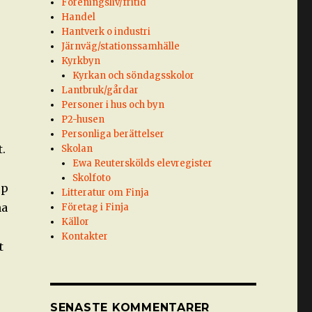
Föreningsliv/fritid
Handel
Hantverk o industri
Järnväg/stationssamhälle
Kyrkbyn
Kyrkan och söndagsskolor
Lantbruk/gårdar
Personer i hus och byn
P2-husen
Personliga berättelser
.
Skolan
Ewa Reuterskölds elevregister
Skolfoto
pp
Litteratur om Finja
na
Företag i Finja
Källor
Kontakter
t
SENASTE KOMMENTARER