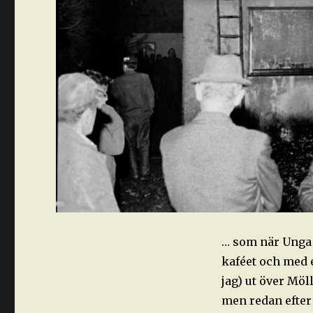
… som när Unga 
kaféet och med e
jag) ut över Möl
men redan efter