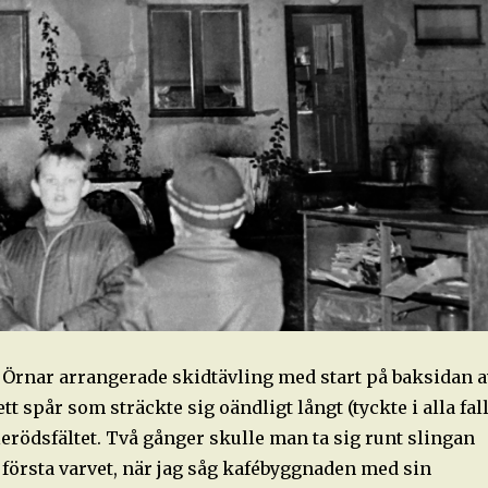
Örnar arrangerade skidtävling med start på baksidan a
tt spår som sträckte sig oändligt långt (tyckte i alla fal
lerödsfältet. Två gånger skulle man ta sig runt slingan
 första varvet, när jag såg kafébyggnaden med sin