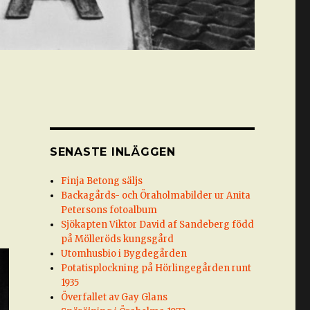
SENASTE INLÄGGEN
Finja Betong säljs
Backagårds- och Öraholmabilder ur Anita
Petersons fotoalbum
Sjökapten Viktor David af Sandeberg född
på Mölleröds kungsgård
Utomhusbio i Bygdegården
Potatisplockning på Hörlingegården runt
1935
Överfallet av Gay Glans