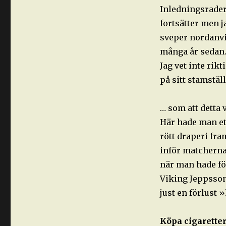
Inledningsrader
fortsätter men j
sveper nordanvi
många år sedan
Jag vet inte rik
på sitt stamstäl
… som att detta 
Här hade man et
rött draperi fr
inför matcherna
när man hade fö
Viking Jeppsson
just en förlust 
Köpa cigaretter