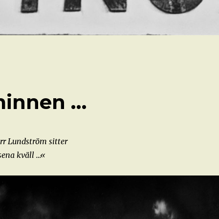
 minnen …
rr Lundström sitter
 sena kväll …«