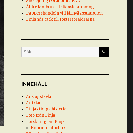
Snöröjning i Öraholma 1972
Äldre lantbruk i italiensk tappning.
Pappershandeln vid järnvägsstationen
Finlands tack till fosterföräldrarna
SÖK
Sök
efter:
INNEHÅLL
Anslagstavla
Artiklar
Finjas tidiga historia
Foto från Finja
Forskning om Finja
Kommunalpolitik