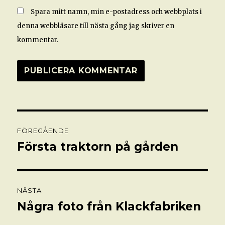
Spara mitt namn, min e-postadress och webbplats i
denna webbläsare till nästa gång jag skriver en
kommentar.
Inläggsnavigering
FÖREGÅENDE
Första traktorn på gården
Föregående
inlägg:
NÄSTA
Några foto från Klackfabriken
Nästa
inlägg: