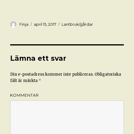
Författare
Postat
Kategorier
Finja
april 15, 2017
Lantbruk/gårdar
Lämna ett svar
Din e-postadress kommer inte publiceras.
Obligatoriska
fält är märkta
*
KOMMENTAR