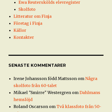
Ewa Reuterskölds elevregister
Skolfoto
Litteratur om Finja
Företag i Finja
Källor
Kontakter
SENASTE KOMMENTARER
Irene Johansson född Mattsson
om
Några
skolfoto från 60-talet
Mikael "Smirre" Westergren
om
Dahlmans
hemslöjd
Roland Oscarson
om
Två klassfoto från 50-