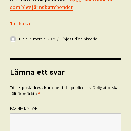
som blev järnskattebönder
Tillbaka
Författare
Postat
Kategorier
Finja
mars 3, 2017
Finjas tidiga historia
Lämna ett svar
Din e-postadress kommer inte publiceras.
Obligatoriska
fält är märkta
*
KOMMENTAR