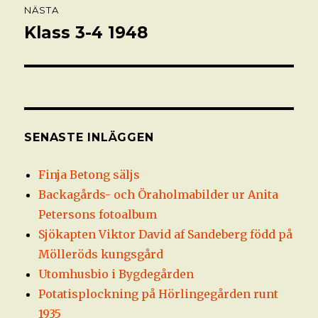
NÄSTA
Klass 3-4 1948
Nästa
inlägg:
SENASTE INLÄGGEN
Finja Betong säljs
Backagårds- och Öraholmabilder ur Anita
Petersons fotoalbum
Sjökapten Viktor David af Sandeberg född på
Mölleröds kungsgård
Utomhusbio i Bygdegården
Potatisplockning på Hörlingegården runt
1935